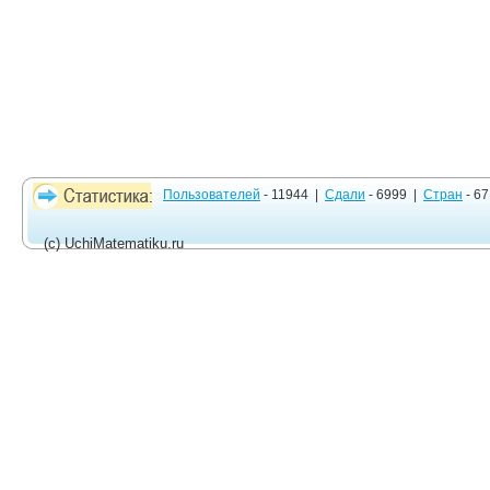
Пользователей
- 11944 |
Сдали
- 6999 |
Стран
- 67
(c) UchiMatematiku.ru