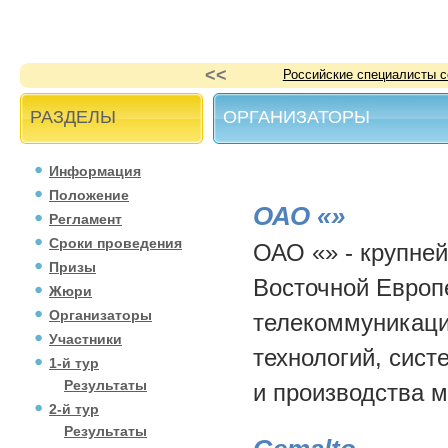
<<
кальную линзовую антенну
Стенд проекта «Стань инженером
РАЗДЕЛЫ
ОРГАНИЗАТОРЫ
Информация
Положение
ОАО «»
Регламент
Сроки проведения
ОАО «» - крупне
Призы
Восточной Европ
Жюри
Организаторы
телекоммуникац
Участники
технологий, сист
1-й тур
Результаты
и производства 
2-й тур
Результаты