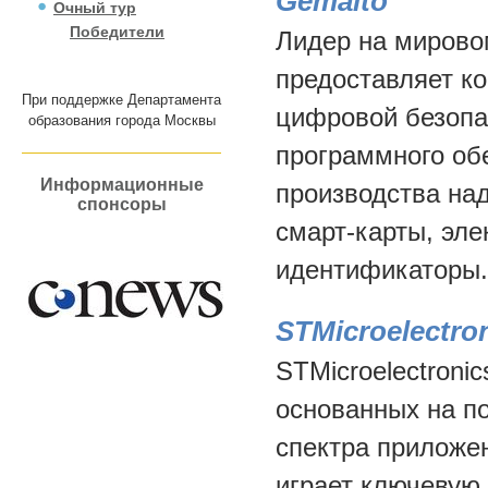
Gemalto
Очный тур
Победители
Лидер на мирово
предоставляет к
При поддержке Департамента
цифровой безопас
образования города Москвы
программного об
Информационные
производства над
спонсоры
смарт-карты, эле
идентификаторы.
STMicroelectro
STMicroelectroni
основанных на п
спектра приложе
играет ключевую