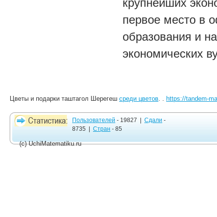
крупнейших эконо
первое место в 
образования и н
экономических ву
Цветы и подарки таштагол Шерегеш
среди цветов
. .
https://tandem-m
Пользователей
- 19827 |
Сдали
-
8735 |
Стран
- 85
(c) UchiMatematiku.ru