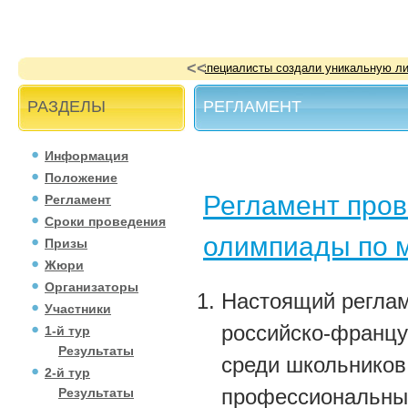
<<
кальную линзовую антенну
Стенд проекта «Стань инженером
РАЗДЕЛЫ
РЕГЛАМЕНТ
Информация
Положение
Регламент пров
Регламент
Сроки проведения
олимпиады по 
Призы
Жюри
Организаторы
Настоящий реглам
Участники
российско-францу
1-й тур
Результаты
среди школьников
2-й тур
профессиональных
Результаты