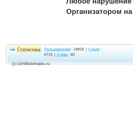
Любое нарушение 
Организатором на
Пользователей
- 19828 |
Сдали
-
8735 |
Стран
- 85
(c) UchiMatematiku.ru