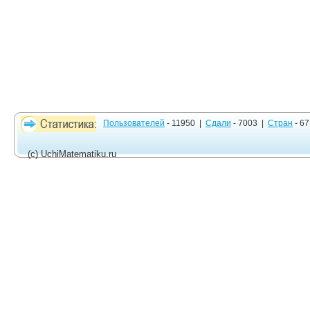
Пользователей
- 11950 |
Сдали
- 7003 |
Стран
- 67
(c) UchiMatematiku.ru